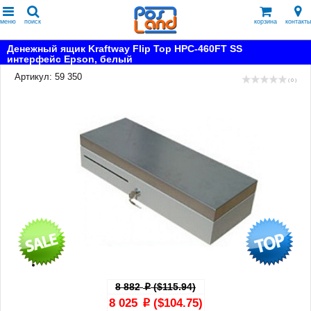
меню
поиск
корзина
контакты
Денежный ящик Kraftway Flip Top HPC-460FT SS
интерфейс Epson, белый
Артикул: 59 350
( 0 )
8 882
($115.94)
p
8 025
($104.75)
p