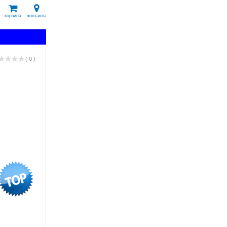
корзина
контакты
( 0 )