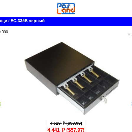
ящик EC-335B черный
9 090
4 519
($58.99)
p
4 441
($57.97)
p