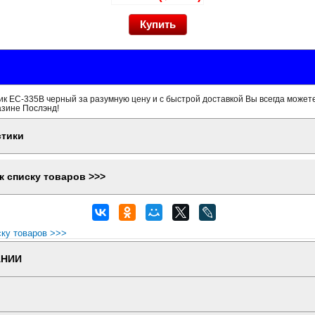
 EC-335B черный за разумную цену и с быстрой доставкой Вы всегда можете
азине Послэнд!
стики
к списку товаров >>>
ску товаров >>>
АНИИ