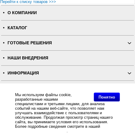
Перейти к списку товаров >>>
О КОМПАНИИ
КАТАЛОГ
ГОТОВЫЕ РЕШЕНИЯ
НАШИ ВНЕДРЕНИЯ
ИНФОРМАЦИЯ
КОНТАКТЫ
Мы используем файлы cookie,
Понятно
разработанные нашими
ПОЛНАЯ ВЕРСИЯ
специалистами и третьими лицами, для анализа
событий на нашем веб-сайте, что позволяет нам
улучшать взаимодействие с пользователями и
Интернет-магазин "ПОСЛЭНД" - торгового оборудования, оборудования для автоматизации общепита и
обслуживание. Продолжая просмотр страниц нашего
торговли, расходных материалов
сайта, вы принимаете условия его использования.
Все права защищены, ООО "ПОСЛЭНД" © 2008-2026.
Политика конфиденциальности
Более подробные сведения смотрите в нашей
Политике
Основное: Сканер штрих-кода Metrologic MS 9535 Voyager BT USB купить с доставкой по всей России,
в отношении файлов Cookie
.
самовывоз из Москвы, Сканер штрих-кода Metrologic MS 9535 Voyager BT USB, Сканер штрих-кода
Metrologic MS 9535 Voyager BT USB за разумную цену и с быстрой доставкой Вы всегда можете купить