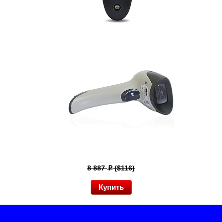
8 887
($116)
p