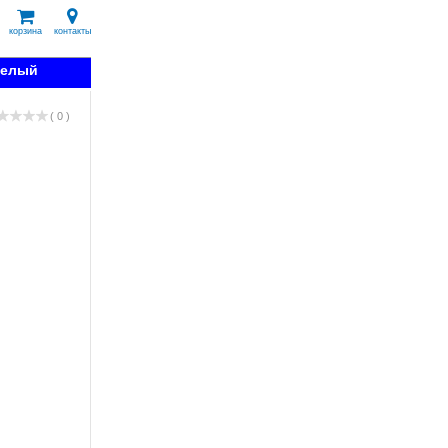
корзина
контакты
белый
( 0 )