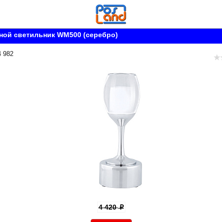
ной светильник WM500 (серебро)
4 982
4 420
p