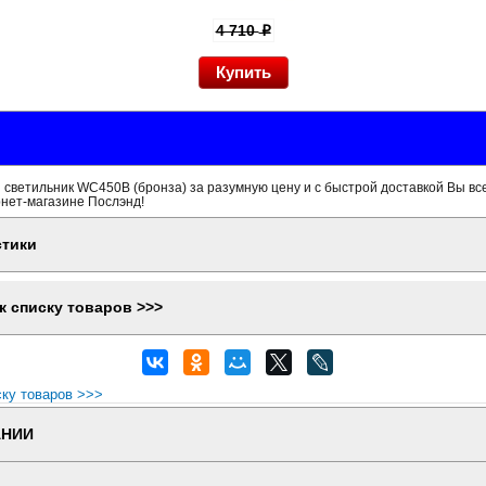
4 710
p
светильник WC450B (бронза) за разумную цену и с быстрой доставкой Вы вс
рнет-магазине Послэнд!
стики
к списку товаров >>>
ску товаров >>>
АНИИ