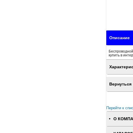
Описание
Беспроводной 
купить в инте
Характери
Вернуться 
Перейти к спи
О КОМП