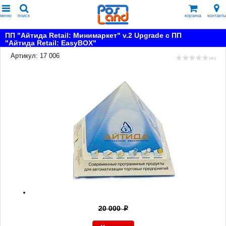
меню
поиск
корзина
контакты
ПП "Айтида Retail: Минимаркет" v.2 Upgrade с ПП
"Айтида Retail: EasyBOX"
Артикул: 17 006
( 0 )
20 000
p