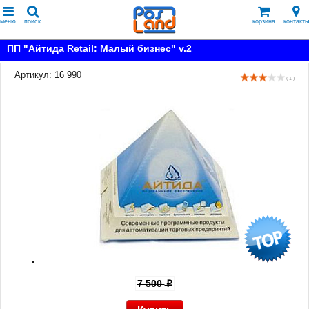
меню
поиск
корзина
контакты
ПП "Айтида Retail: Малый бизнес" v.2
Артикул: 16 990
( 1 )
7 500
p