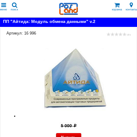
меню
поиск
корзина
контакты
ПП "Айтида: Модуль обмена данными" v.2
Артикул: 16 996
( 0 )
5 000
p