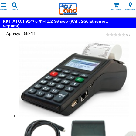
меню
поиск
корзина
контакты
ККТ АТОЛ 91Ф с ФН 1.2 36 мес (Wifi, 2G, Ethernet,
черная)
Артикул: 58248
( 0 )