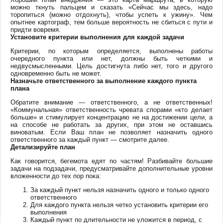
можно ткнуть пальцем и сказать «Сейчас мы здесь, надо
торопиться (можно отдохнуть), чтобы успеть к ужину». Чем
опытнее картограф, тем больше вероятность не сбиться с пути и
придти вовремя.
Установите критерии выполнения для каждой задачи
Критерии, по которым определяется, выполнены работы
очередного пункта или нет, должны быть четкими и
недвусмысленными. Цель достигнута либо нет, того и другого
одновременно быть не может.
Назначьте ответственного за выполнение каждого пункта
плана
Обратите внимание — ответственного, а не ответственных!
«Коммунальная» ответственность чревата спорами «кто делает
больше» и стимулирует концентрацию не на достижении цели, а
на способе не работать за других, при этом не оставшись
виноватым. Если Ваш план не позволяет назначить одного
ответственного за каждый пункт — смотрите далее.
Детализируйте план
Как говорится, бегемота едят по частям! Разбивайте большие
задачи на подзадачи, предусматривайте дополнительные уровни
вложенности до тех пор пока:
За каждый пункт нельзя назначить одного и только одного
ответственного
Для каждого пункта нельзя четко установить критерии его
выполнения
Каждый пункт по длительности не уложится в период, с