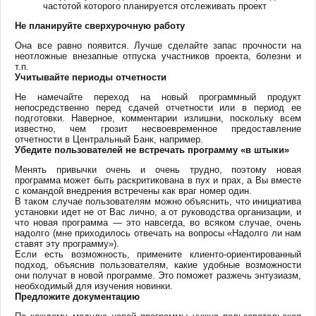
частотой которого планируется отслеживать проект
Не планируйте сверхурочную работу
Она все равно появится. Лучше сделайте запас прочности на
неотложные внезапные отпуска участников проекта, болезни и
т.п.
Учитывайте периоды отчетности
Не намечайте переход на новый программный продукт
непосредственно перед сдачей отчетности или в период ее
подготовки. Наверное, комментарии излишни, поскольку всем
известно, чем грозит несвоевременное предоставление
отчетности в Центральный Банк, например.
Убедите пользователей не встречать программу «в штыки»
Менять привычки очень и очень трудно, поэтому новая
программа может быть раскритикована в пух и прах, а Вы вместе
с командой внедрения встречены как враг номер один.
В таком случае пользователям можно объяснить, что инициатива
установки идет не от Вас лично, а от руководства организации, и
что новая программа — это навсегда, во всяком случае, очень
надолго (мне приходилось отвечать на вопросы «Надолго ли нам
ставят эту программу»).
Если есть возможность, примените клиенто-ориентированный
подход, объяснив пользователям, какие удобные возможности
они получат в новой программе. Это поможет разжечь энтузиазм,
необходимый для изучения новинки.
Предложите документацию