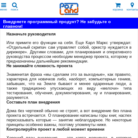
меню
поиск
корзина
контакты
Внедряете программный продукт? Не забудьте о
главном!
Назначьте руководителя
Или примите его функции на себя. Еще Карл Маркс утверждал:
«Отдельный скрипач сам управляет собой, оркестр нуждается в
дирижере». Другими словами, для планирования и оперативного
руководства процессом необходим менеджер проекта, которому и
предназначены дальнейшие рекомендации.
Не занижайте сложность проекта
Знаменитая фраза «мы сделаем это за выходные», как правило,
характерна для новичков либо, наоборот, компьютерных гениев,
забывших, что на Земле бывают и менее одаренные люди, а
также традиционно упускающих из виду «мелочи» типа
тестирования, обучения, документирования, ну и планирования,
разумеется.
Составьте план внедрения
Дома без чертежей обычно не строят, а вот внедрение без плана
проекта встречается. О планировании написаны горы книг, наспех
пересказывать которые — занятие неблагодарное. Но некоторые
принципы особенно важны, поэтому упомянуты ниже.
Контролируйте проект в любой момент времени
Хороший план внедрения — это карта маршрута, в которую