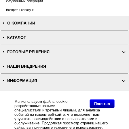
служебных операций.
Возврат к списку »
О КОМПАНИИ
КАТАЛОГ
ГОТОВЫЕ РЕШЕНИЯ
НАШИ ВНЕДРЕНИЯ
ИНФОРМАЦИЯ
КОНТАКТЫ
Мы используем файлы cookie,
Понятно
разработанные нашими
ПОЛНАЯ ВЕРСИЯ
специалистами и третьими лицами, для анализа
событий на нашем веб-сайте, что позволяет нам
улучшать взаимодействие с пользователями и
Интернет-магазин "ПОСЛЭНД" - торгового оборудования, оборудования для автоматизации общепита и
обслуживание. Продолжая просмотр страниц нашего
торговли, расходных материалов
сайта, вы принимаете условия его использования.
Все права защищены, ООО "ПОСЛЭНД" © 2008-2026.