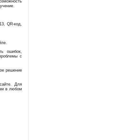
озможность
учение.
13, QR-код,
йле.
ть ошибок,
проблемы с
ное решение
сайте. Для
ми в любом