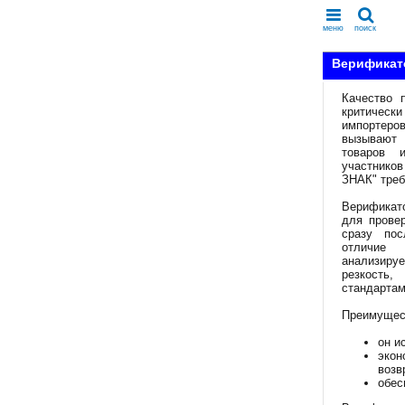
меню
поиск
Верификато
Качество 
критическ
импортеро
вызывают 
товаров 
участнико
ЗНАК" треб
Верификато
для провер
сразу пос
отличие
анализир
резкость,
стандартам
Преимущес
он и
экон
возв
обес