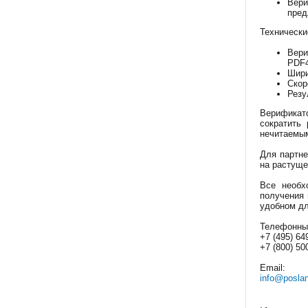
Вери
пред
Технически
Вери
PDF4
Шири
Скор
Резу
Верификат
сократить
нечитаемым
Для партне
на растуще
Все необх
получения 
удобном дл
Телефонны
+7 (495) 64
+7 (800) 50
Email:
info@poslan