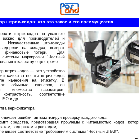
р штрих-кодов: что это такое и его преимущества
печати штрих-кодов на упаковке
и важно для производителей и
в. Некачественные штрих-коды
задержки на складах, возврат
и финансовые потери. Для
в системы маркировки "Честный
ования к качеству еще строже.
р штрих-кодов — это устройство
ки качества печати штрих-кодов
ле нанесения на этикетку. В
 от обычных сканеров, он
ует множество параметров:
 контрастность, соответствие
 ISO и др.
тва верификатора:
сключает ошибки, автоматизируя проверку каждого кода;
омит средства, предотвращая проблемы с читаемостью кодов, котор
ратам, задержкам и расходам;
печивает соответствие требованиям системы "Честный ЗНАК".