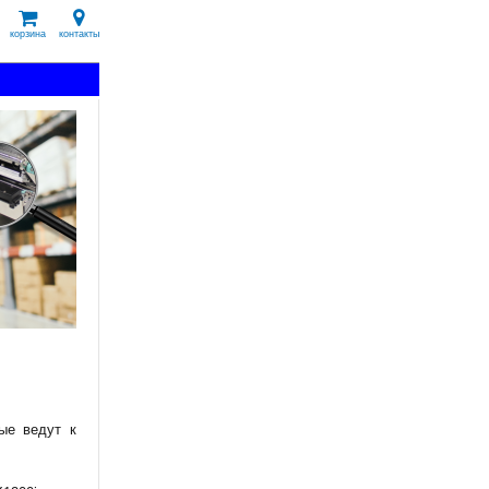
корзина
контакты
ые ведут к