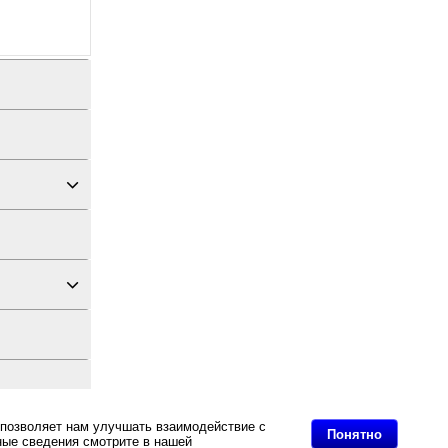
 позволяет нам улучшать взаимодействие с
дных материалов
Понятно
ные сведения смотрите в нашей
Политике в