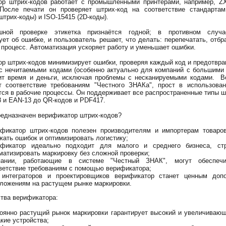
ор штрих-кодов работает с промышленными принтерами, например, ZX
 После печати он проверяет штрих-код на соответствие стандартам
штрих-коды) и ISO-15415 (2D-коды).
ной проверке этикетка признаётся годной; в противном случ
ует об ошибке, и пользователь решает, что делать: перепечатать, отбр
 процесс. Автоматизация ускоряет работу и уменьшает ошибки.
р штрих-кодов минимизирует ошибки, проверяя каждый код и предотвр
с нечитаемыми кодами (особенно актуально для компаний с большими
ит время и деньги, исключая проблемы с несканируемыми кодами. В
т соответствие требованиям "Честного ЗНАКа", прост в использован
тся в рабочие процессы. Он поддерживает все распространенные типы ш
8 и EAN-13 до QR-кодов и PDF417.
редназначен верификатор штрих-кодов?
фикатор штрих-кодов полезен производителям и импортерам товаро
жать ошибок и оптимизировать логистику;
ификатор идеально подходит для малого и среднего бизнеса, ст
матизировать маркировку без сложной проверки;
пании, работающие в системе "Честный ЗНАК", могут обеспечи
ветствие требованиям с помощью верификатора;
интеграторов и проектировщиков верификатор станет ценным доп
ложениям на растущем рынке маркировки.
тва верификатора:
оянно растущий рынок маркировки гарантирует высокий и увеличиваю
акие устройства;