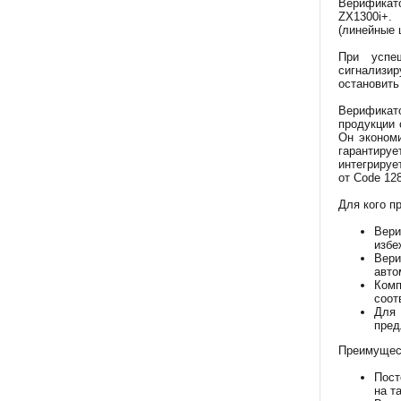
Верификат
ZX1300i+.
(линейные 
При успеш
сигнализир
остановить
Верификато
продукции 
Он эконом
гарантируе
интегрируе
от Code 12
Для кого п
Вери
избе
Вер
авто
Ком
соот
Для 
пред
Преимущес
Пост
на т