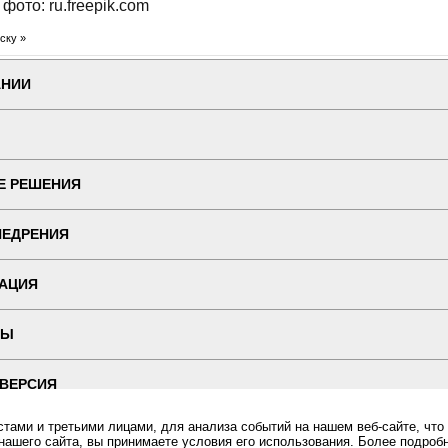
фото: ru.freepik.com
ску »
АНИИ
Е РЕШЕНИЯ
НЕДРЕНИЯ
АЦИЯ
ТЫ
 ВЕРСИЯ
ами и третьими лицами, для анализа событий на нашем веб-сайте, что
ин "ПОСЛЭНД" - торгового оборудования, оборудования для автоматизации общепита и торговли, расхо
Все права защищены, ООО "ПОСЛЭНД" © 2008-2026.
нашего сайта, вы принимаете условия его использования. Более подроб
Политика конфиденциальности