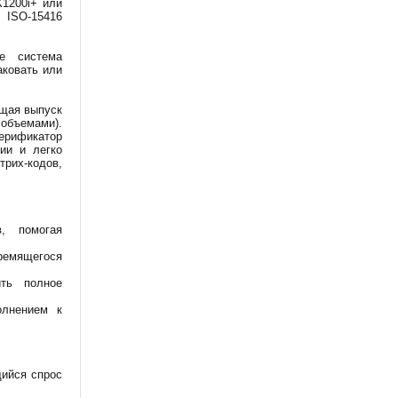
1200i+ или
 ISO-15416
ае система
аковать или
ащая выпуск
 объемами).
ерификатор
ии и легко
трих-кодов,
в, помогая
ремящегося
ть полное
олнением к
щийся спрос