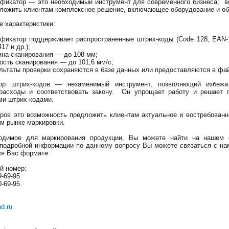
фикатор — это необходимый инструмент для современного бизнеса; в
ложить клиентам комплексное решение, включающее оборудование и об
е характеристики:
фикатор поддерживает распространенные штрих-коды (Code 128, EAN-
17 и др.);
на сканирования — до 108 мм;
ость сканирования — до 101,6 мм/с;
льтаты проверки сохраняются в базе данных или предоставляются в фа
ор штрих-кодов — незаменимый инструмент, позволяющий избежа
 расходы и соответствовать закону. Он упрощает работу и решает 
и штрих-кодами.
ров это возможность предложить клиентам актуальное и востребован
м рынке маркировки.
одимое для маркирования продукции, Вы можете найти на нашем 
подробной информации по данному вопросу Вы можете связаться с на
я Вас формате:
й номер:
9-69-95
0-69-95
d.ru