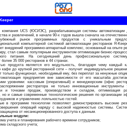
Keeper
я компания UCS (ЮСИЭС), разрабатывающая системы автоматизации
ства и развлечений, в начале 90-х годов вышла сначала на отечественн
убежный рынок программных продуктов с уникальным предл
циональной компьютерной системой автоматизации ресторанов R-Keep
лет внедрений программно-аппаратный комплекс, основанный на опыте р
иру, стал самым популярным инструментом оптимизации бизнес-процес
ного питания. На сегодняшний день профессиональную систем
 более 35 000 ресторанов в 44 странах.
тью продукта является его модульность, благодаря чему каждый к
 кафе до крупной ресторанной сети – получит индивидуальное решени
т только функционал, необходимый ему, без переплат за ненужные опци
томатизация предприятия вне зависимости от его масштаба достига
ыми уровнями: кассовым (оперативный) и менеджерским (офис рестор
распоряжении ресторатора не только инновационные инструменты 
ми и точками продаж, производством и складом, оптимизация р
, но и самые современные технологические решения по организации 
рудников и управлению лояльностью гостей.
ые в программе технологии позволяют демонстрировать высокие рез
совершения операций наряду с высокой надежностью системы. Систе
защищена от несанкционированного доступа к данным.
льные модули:
ема учета и планирования рабочего времени сотрудников;
ема складского учета;