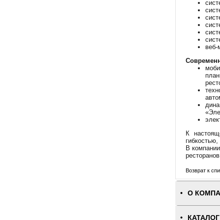
сист
сист
сист
сист
сист
сист
веб-
Современн
моби
план
рест
техн
авто
дина
«Эле
элек
К настоящ
гибкостью,
В компани
ресторанов
Возврат к спи
О КОМП
КАТАЛОГ