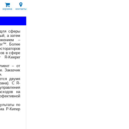
корзина
контакты
 для сферы
ый, а затем
ожением –
er™. Более
естораторов
сов в сфере
у R-Keeper
лиент – от
е. Заказчик
и.
ется двумя
ана). С R-
управления
асходов на
эффективной
ультаты по
ма Р-Кипер