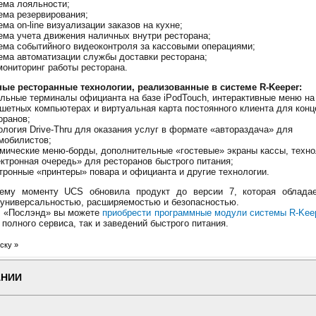
ема лояльности;
ема резервирования;
ема on-line визуализации заказов на кухне;
ема учета движения наличных внутри ресторана;
ема событийного видеоконтроля за кассовыми операциями;
ема автоматизации службы доставки ресторана;
мониторинг работы ресторана.
ые ресторанные технологии, реализованные в системе R-Keeper:
льные терминалы официанта на базе iPodTouch, интерактивные меню на
шетных компьютерах и виртуальная карта постоянного клиента для кон
оранов;
ология Drive-Thru для оказания услуг в формате «автораздача» для
мобилистов;
мические меню-борды, дополнительные «гостевые» экраны кассы, техно
ктронная очередь» для ресторанов быстрого питания;
тронные «принтеры» повара и официанта и другие технологии.
ему моменту UCS обновила продукт до версии 7, которая облада
 универсальностью, расширяемостью и безопасностью.
и «Послэнд» вы можете
приобрести программные модули системы R-Kee
 полного сервиса, так и заведений быстрого питания.
ску »
АНИИ