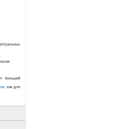
цептуальных
логия
ет большей
per
, как для