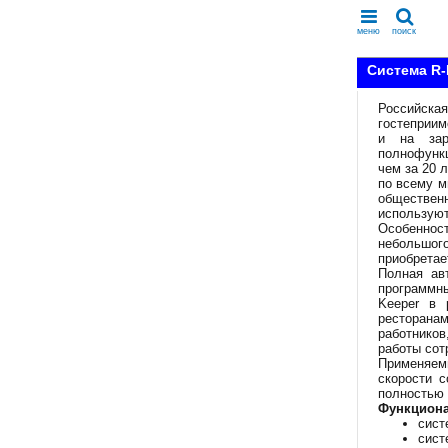
меню
поиск
Система R-
Российска
гостеприим
и на зар
полнофунк
чем за 20 
по всему м
обществен
используют
Особеннос
небольшого
приобретае
Полная ав
программн
Keeper в 
ресторана
работников
работы сот
Применяем
скорости 
полностью 
Функциона
сист
сист