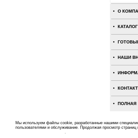
О КОМП
КАТАЛОГ
ГОТОВЫ
НАШИ В
ИНФОРМ
КОНТАК
ПОЛНАЯ
Интернет-магаз
Мы используем файлы cookie, разработанные нашими специалист
пользователями и обслуживание. Продолжая просмотр страниц 
Основное: Сентябрь 
Какие товары необх
отношении файлов Cookie
.
постоянно растёт. 
проходят пилотный 