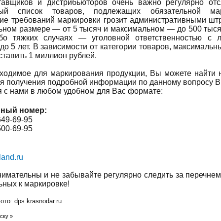
тавщиков и дистрибьюторов очень важно регулярно отс
ный список товаров, подлежащих обязательной мар
ие требований маркировки грозит административными шт
ном размере — от 5 тысяч и максимальном — до 500 тыся
бо тяжких случаях — уголовной ответственностью с 
до 5 лет. В зависимости от категории товаров, максималь
ставить 1 миллион рублей.
ходимое для маркирования продукции, Вы можете найти
ля получения подробной информации по данному вопросу 
я с нами в любом удобном для Вас формате:
ный номер:
649-69-95
500-69-95
land.ru
нимательны и не забывайте регулярно следить за перечнем
ьных к маркировке!
то: dps.krasnodar.ru
ску »