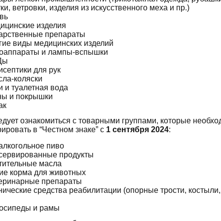
тки, ветровки, изделия из искусственного меха и пр.)
вь
ицинские изделия
арственные препараты
гие виды медицинских изделий
оаппараты и лампы-вспышки
Ды
исептики для рук
сла-коляски
и и туалетная вода
ы и покрышки
ак
едует ознакомиться с товарными группами, которые необх
рировать в “Честном знаке” с
1 сентября 2024
:
алкогольное пиво
сервированные продукты
тительные масла
ие корма для животных
еринарные препараты
нические средства реабилитации (опорные трости, костыли,
осипеды и рамы