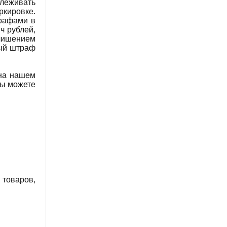
леживать
кировке.
рафами в
ч рублей,
лишением
ный штраф
 на нашем
Вы можете
 товаров,