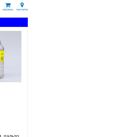
корзина
контакты
, пальто,