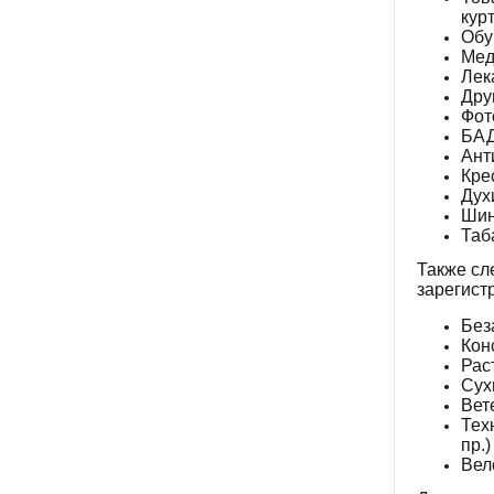
кур
Обу
Мед
Лек
Дру
Фот
БА
Ант
Кре
Дух
Шин
Таб
Также сл
зарегист
Без
Кон
Рас
Сух
Вет
Тех
пр.)
Вел