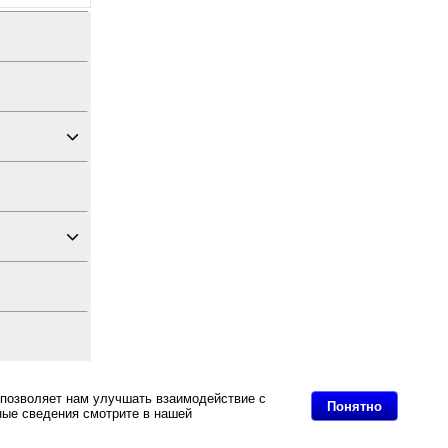
дных материалов
 позволяет нам улучшать взаимодействие с
Понятно
ные сведения смотрите в нашей
ть? , Сентябрь 2024.
Политике в
й и дистрибьюторов,
уппы товаров сейчас
оварные группы:<br>