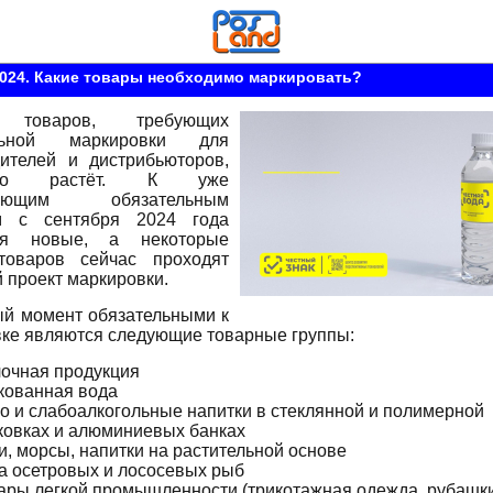
024. Какие товары необходимо маркировать?
 товаров, требующих
ельной маркировки для
ителей и дистрибьюторов,
янно растёт. К уже
вующим обязательным
м с сентября 2024 года
ся новые, а некоторые
товаров сейчас проходят
 проект маркировки.
й момент обязательными к
ке являются следующие товарные группы:
очная продукция
кованная вода
о и слабоалкогольные напитки в стеклянной и полимерной
ковках и алюминиевых банках
и, морсы, напитки на растительной основе
а осетровых и лососевых рыб
ары легкой промышленности (трикотажная одежда, рубашки