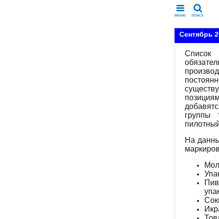
меню
поиск
Сентябрь 2
Список
обязат
производ
посто
сущест
позиция
добавят
группы 
пилотный
На данны
маркиров
Мол
Упа
Пив
упа
Сок
Икр
Тов