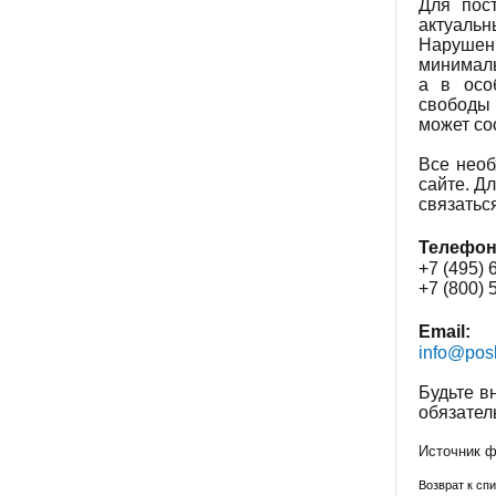
Для пос
актуаль
Нарушен
минималь
а в осо
свободы 
может со
Все необ
сайте. Д
связатьс
Телефон
+7 (495) 
+7 (800) 
Email:
info@pos
Будьте в
обязател
Источник фо
Возврат к спи