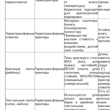
Термопринтеры
термоэтикетки
от влаги,
трение
температуры).
до 
бюджетные, подходят
месяце
для краткосрочной
маркировки.
Материал: синтетика,
бумага,
(полипропилен,
Усто
полиэстер).
Термотрансферные
Термотрансферные
влаге,
Преимущества:
этикетки
принтеры
эластич
высокая стойкость к
прочнее
внешним
воздействиям, долгий
срок службы
Длина,
Типы красящего слоя:
намо
WAX (воск, для
диамет
бумаги, нестойкий),
(чаще
Красящие ленты
Термотрансферные
RESIN (смола, для
1.5″)
(риббоны)
принтеры
синтетики, очень
подхо
стойкий), WAX/RESIN
модели
(смешанный,
прин
универсальный)
размер
этикетк
Есть о
Используются для
параме
печати ярлыков и
плотно
Текстильные ленты
Термотрансферные
бирок в швейном и
ткани,
(сатин, нейлон)
принтеры
текстильном
максим
производствах
темпер