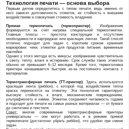
Технология печати — основа выбора
Первым делом определитесь с типом печати, ведь именно от
него зависят долговечность этикеток, их стойкость к внешним
воздействиям и совокупная стоимость владения.
Прямая термопечать (термопринтер)
. Изображение
формируется за счёт нагрева специальной термоэтикетки.
Главные плюсы — простота конструкции и отсутствие
необходимости в картриджах или красящих лентах. Такой способ
отлично подходит для задач с коротким сроком хранения
маркировки: чеки, этикетки для продуктов питания, временные
наклейки.
Однако у этого метода есть минусы: изображение чувствительно
к свету, теплу, влаге и истиранию. Срок службы таких этикеток
обычно не превышает 6–12 месяцев. Кроме того, термоголовка
принтера изнашивается быстрее из-за постоянного контакта с
материалом.
Термотрансферная печать (ТТ-принтер)
. Здесь используется
красящая лента (риббон), с которой под воздействием тепла
краска переносится на этикетку. Эта технология гарантирует
высокую стойкость к влаге, механическим повреждениям,
ультрафиолету и химии. Этикетки сохраняют читаемость годами
и подходят для печати на самых разных материалах — от бумаги
до синтетики и текстиля.
Совет:
многие современные термотрансферные принтеры
универсальны — они могут работать и в режиме прямой
термопечати (достаточно убрать риббон), что удобно при смене
задач.