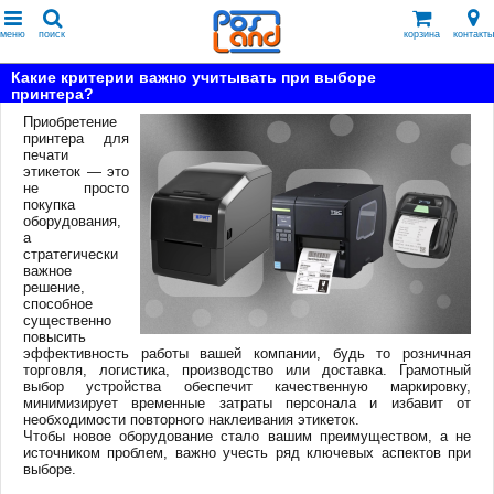
меню
поиск
корзина
контакты
Какие критерии важно учитывать при выборе
принтера?
Приобретение
принтера для
печати
этикеток — это
не просто
покупка
оборудования,
а
стратегически
важное
решение,
способное
существенно
повысить
эффективность работы вашей компании, будь то розничная
торговля, логистика, производство или доставка. Грамотный
выбор устройства обеспечит качественную маркировку,
минимизирует временные затраты персонала и избавит от
необходимости повторного наклеивания этикеток.
Чтобы новое оборудование стало вашим преимуществом, а не
источником проблем, важно учесть ряд ключевых аспектов при
выборе.