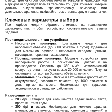
Вывод:
для быстрой оборачиваемости товаров и краткосрочной
маркировки подойдёт прямая термопечать. Для этикеток, которые
должны выдерживать транспортировку, заморозку или
длительное хранение, выбирайте термотрансферную технологию.
Ключевые параметры выбора
При подборе модели обратите внимание на технические
характеристики, чтобы устройство соответствовало вашим
задачам.
Производительность и тип устройства
Настольные принтеры.
Компактные модели для
небольших объёмов (до 5000 этикеток в сутки). Идеальны
для магазинов, офисов и небольших складов: ценники,
накладные, первичная маркировка.
Промышленные принтеры.
Мощные устройства для
непрерывной работы в логистических центрах и на
производстве. Скорость до 350 мм/с, металлический
корпус, суточная нагрузка свыше 20 000 этикеток. Покупка
оправдана только при больших объёмах печати.
Мобильные принтеры.
Лёгкие и автономные (работают от
аккумулятора), позволяют печатать до 1000 этикеток в
день прямо на месте. Незаменимы для курьеров,
экспедиторов и складских работников.
Разрешение печати
203 dpi.
Стандарт для большинства задач: чёткий текст,
простые штрих-коды.
300 dpi
и выше
. Необходимо для мелкого шрифта,
миниатюрных этикеток (например, ювелирных изделий) и