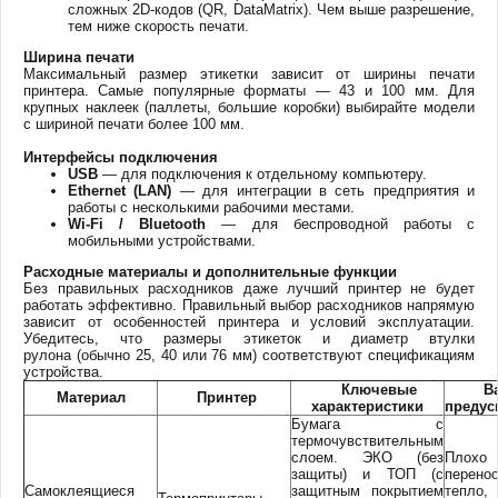
сложных 2D-кодов (QR, DataMatrix). Чем выше разрешение,
тем ниже скорость печати.
Ширина печати
Максимальный размер этикетки зависит от ширины печати
принтера. Самые популярные форматы — 43 и 100 мм. Для
крупных наклеек (паллеты, большие коробки) выбирайте модели
с шириной печати более 100 мм.
Интерфейсы подключения
USB
— для подключения к отдельному компьютеру.
Ethernet (LAN)
— для интеграции в сеть предприятия и
работы с несколькими рабочими местами.
Wi-Fi / Bluetooth
— для беспроводной работы с
мобильными устройствами.
Расходные материалы и дополнительные функции
Без правильных расходников даже лучший принтер не будет
работать эффективно. Правильный выбор расходников напрямую
зависит от особенностей принтера и условий эксплуатации.
Убедитесь, что размеры этикеток и диаметр втулки
рулона (обычно 25, 40 или 76 мм) соответствуют спецификациям
устройства.
Ключевые
Ва
Материал
Принтер
характеристики
предус
Бумага с
термочувствительным
слоем. ЭКО (без
Плохо
защиты) и ТОП (с
перено
Самоклеящиеся
защитным покрытием
тепло,