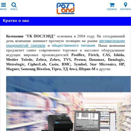
меню
поиск
корзина
контакты
Кратко о нас
Компания "ГК ПОСЛЭНД"
основана в 2004 году. На сегодняшний
день компания занимает прочную позицию на рынке
автоматизации
и
общественного питания
. Наша компания
предприятий торговли
предлагает самое современное торговое и кассовое оборудование
ведущих мировых производителей
Posiflex, Firich, CAS, Ishida,
Mettler Toledo, Zebra, Zebex, TVS, Proton, Datamax, Datalogic,
Metrologic, CipherLab, Casio, BMC, Symbol,
Star Micronics, HP,
Magner, Samsung Bixolon, Tipro,
ТД Атол, Штрих-М
и другие.