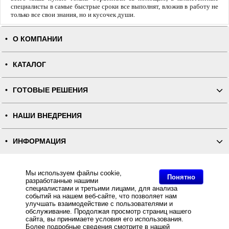
специалисты в самые быстрые сроки все выполнят, вложив в работу не
только все свои знания, но и кусочек души.
О КОМПАНИИ
КАТАЛОГ
ГОТОВЫЕ РЕШЕНИЯ
НАШИ ВНЕДРЕНИЯ
ИНФОРМАЦИЯ
КОНТАКТЫ
Мы используем файлы cookie,
Понятно
разработанные нашими
специалистами и третьими лицами, для анализа
ПОЛНАЯ ВЕРСИЯ
событий на нашем веб-сайте, что позволяет нам
улучшать взаимодействие с пользователями и
обслуживание. Продолжая просмотр страниц нашего
Интернет-магазин "ПОСЛЭНД" - торгового оборудования, оборудования для автоматизации общепита и
сайта, вы принимаете условия его использования.
торговли, расходных материалов
Все права защищены, ООО "ПОСЛЭНД" © 2008-2026.
Более подробные сведения смотрите в нашей
Политике