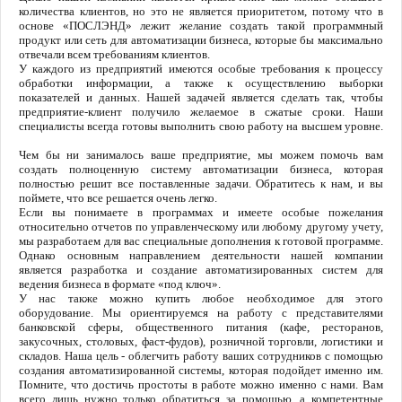
количества клиентов, но это не является приоритетом, потому что в
основе «ПОСЛЭНД» лежит желание создать такой программный
продукт или сеть для автоматизации бизнеса, которые бы максимально
отвечали всем требованиям клиентов.
У каждого из предприятий имеются особые требования к процессу
обработки информации, а также к осуществлению выборки
показателей и данных. Нашей задачей является сделать так, чтобы
предприятие-клиент получило желаемое в сжатые сроки. Наши
специалисты всегда готовы выполнить свою работу на высшем уровне.
Чем бы ни занималось ваше предприятие, мы можем помочь вам
создать полноценную систему автоматизации бизнеса, которая
полностью решит все поставленные задачи. Обратитесь к нам, и вы
поймете, что все решается очень легко.
Если вы понимаете в программах и имеете особые пожелания
относительно отчетов по управленческому или любому другому учету,
мы разработаем для вас специальные дополнения к готовой программе.
Однако основным направлением деятельности нашей компании
является разработка и создание автоматизированных систем для
ведения бизнеса в формате «под ключ».
У нас также можно купить любое необходимое для этого
оборудование. Мы ориентируемся на работу с представителями
банковской сферы, общественного питания (кафе, ресторанов,
закусочных, столовых, фаст-фудов), розничной торговли, логистики и
складов. Наша цель - облегчить работу ваших сотрудников с помощью
создания автоматизированной системы, которая подойдет именно им.
Помните, что достичь простоты в работе можно именно с нами. Вам
всего лишь нужно только обратиться за помощью, а компетентные