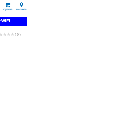
корзина
контакты
+WiFi
( 0 )