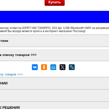
нтер этикеток iDPRT HM-T300RPO, 203 dpi, USB+Bluetooth+WiFi за разумную
вкой Вы всегда можете купить в интернет-магазине Послэнд!
стики
к списку товаров >>>
ску товаров >>>
АНИИ
Е РЕШЕНИЯ