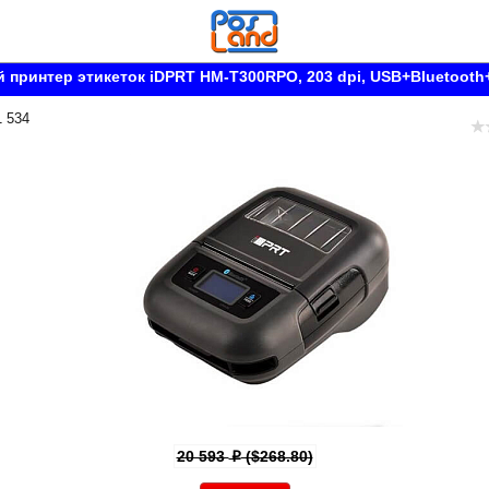
принтер этикеток iDPRT HM-T300RPO, 203 dpi, USB+Bluetooth
1 534
20 593
($268.80)
p